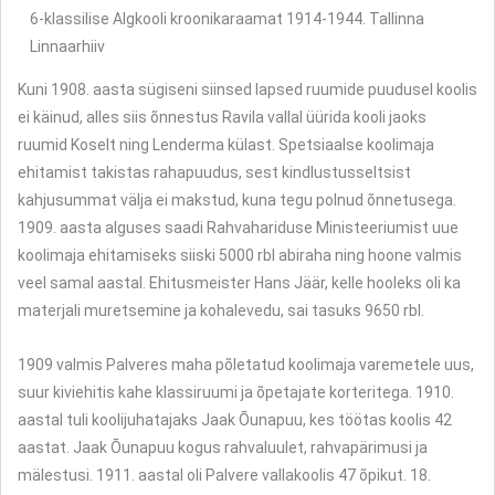
6-klassilise Algkooli kroonikaraamat 1914-1944. Tallinna
Linnaarhiiv
Kuni 1908. aasta sügiseni siinsed lapsed ruumide puudusel koolis
ei käinud, alles siis õnnestus Ravila vallal üürida kooli jaoks
ruumid Koselt ning Lenderma külast. Spetsiaalse koolimaja
ehitamist takistas rahapuudus, sest kindlustusseltsist
kahjusummat välja ei makstud, kuna tegu polnud õnnetusega.
1909. aasta alguses saadi Rahvahariduse Ministeeriumist uue
koolimaja ehitamiseks siiski 5000 rbl abiraha ning hoone valmis
veel samal aastal. Ehitusmeister Hans Jäär, kelle hooleks oli ka
materjali muretsemine ja kohalevedu, sai tasuks 9650 rbl.
1909 valmis Palveres maha põletatud koolimaja varemetele uus,
suur kiviehitis kahe klassiruumi ja õpetajate korteritega. 1910.
aastal tuli koolijuhatajaks Jaak Õunapuu, kes töötas koolis 42
aastat. Jaak Õunapuu kogus rahvaluulet, rahvapärimusi ja
mälestusi. 1911. aastal oli Palvere vallakoolis 47 õpikut. 18.