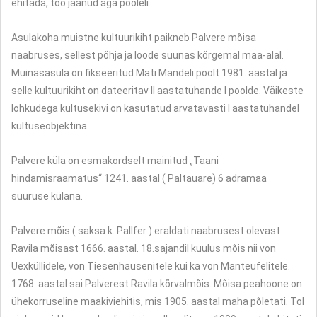
ehitada, töö jäänud aga pooleli.
Asulakoha muistne kultuurikiht paikneb Palvere mõisa
naabruses, sellest põhja ja loode suunas kõrgemal maa-alal.
Muinasasula on fikseeritud Mati Mandeli poolt 1981. aastal ja
selle kultuurikiht on dateeritav II aastatuhande I poolde. Väikeste
lohkudega kultusekivi on kasutatud arvatavasti I aastatuhandel
kultuseobjektina.
Palvere küla on esmakordselt mainitud „Taani
hindamisraamatus“ 1241. aastal ( Paltauare) 6 adramaa
suuruse külana.
Palvere mõis ( saksa k. Pallfer ) eraldati naabrusest olevast
Ravila mõisast 1666. aastal. 18.sajandil kuulus mõis nii von
Uexküllidele, von Tiesenhausenitele kui ka von Manteufelitele.
1768. aastal sai Palverest Ravila kõrvalmõis. Mõisa peahoone on
ühekorruseline maakiviehitis, mis 1905. aastal maha põletati. Tol