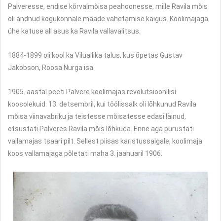
Palveresse, endise kõrvalmõisa peahoonesse, mille Ravila mõis
oli andnud kogukonnale maade vahetamise käigus. Koolimajaga
ühe katuse all asus ka Ravila vallavalitsus.
1884-1899 oli kool ka Viluallika talus, kus õpetas Gustav
Jakobson, Roosa Nurga isa.
1905. aastal peeti Palvere koolimajas revolutsioonilisi
koosolekuid. 13. detsembril, kui töölissalk oli lõhkunud Ravila
mõisa viinavabriku ja teistesse mõisatesse edasi läinud,
otsustati Palveres Ravila mõis lõhkuda. Enne aga purustati
vallamajas tsaari pilt. Sellest piisas karistussalgale, koolimaja
koos vallamajaga põletati maha 3. jaanuaril 1906.