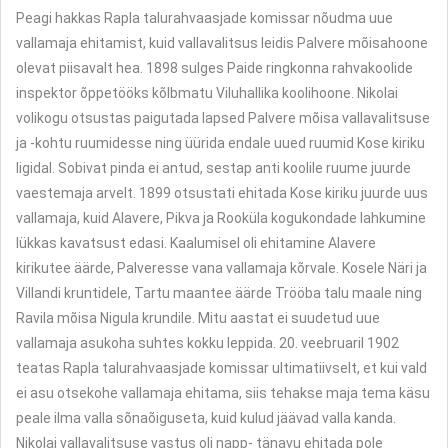
Peagi hakkas Rapla talurahvaasjade komissar nõudma uue
vallamaja ehitamist, kuid vallavalitsus leidis Palvere mõisahoone
olevat piisavalt hea. 1898 sulges Paide ringkonna rahvakoolide
inspektor õppetööks kõlbmatu Viluhallika koolihoone. Nikolai
volikogu otsustas paigutada lapsed Palvere mõisa vallavalitsuse
ja -kohtu ruumidesse ning üürida endale uued ruumid Kose kiriku
ligidal. Sobivat pinda ei antud, sestap anti koolile ruume juurde
vaestemaja arvelt. 1899 otsustati ehitada Kose kiriku juurde uus
vallamaja, kuid Alavere, Pikva ja Rooküla kogukondade lahkumine
lükkas kavatsust edasi. Kaalumisel oli ehitamine Alavere
kirikutee äärde, Palveresse vana vallamaja kõrvale. Kosele Näri ja
Villandi kruntidele, Tartu maantee äärde Trööba talu maale ning
Ravila mõisa Nigula krundile. Mitu aastat ei suudetud uue
vallamaja asukoha suhtes kokku leppida. 20. veebruaril 1902
teatas Rapla talurahvaasjade komissar ultimatiivselt, et kui vald
ei asu otsekohe vallamaja ehitama, siis tehakse maja tema käsu
peale ilma valla sõnaõiguseta, kuid kulud jäävad valla kanda.
Nikolai vallavalitsuse vastus oli napp- tänavu ehitada pole