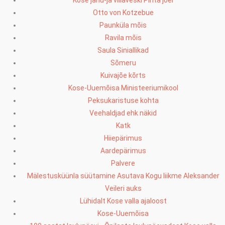
Kose jahu-ja villaveski Pirita jõel
Otto von Kotzebue
Paunküla mõis
Ravila mõis
Saula Siniallikad
Sõmeru
Kuivajõe kõrts
Kose-Uuemõisa Ministeeriumikool
Peksukaristuse kohta
Veehaldjad ehk näkid
Katk
Hiiepärimus
Aardepärimus
Palvere
Mälestusküünla süütamine Asutava Kogu liikme Aleksander
Veileri auks
Lühidalt Kose valla ajaloost
Kose-Uuemõisa