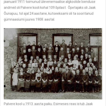
jaanuaril 1911 toimunud ülevenemaalise algkoolide loenduse
andmeil oli Palvere kooli kohal 109 õpilast. Õpetajaks oli Jaak
Õunapuu, tol ajal 24 aastane, kutseeksami oli ta sooritanud
gümnaasiumi juures 1908. aastal.
Palvere kool u.1913. aasta paiku. Esimeses reas istub Jaak