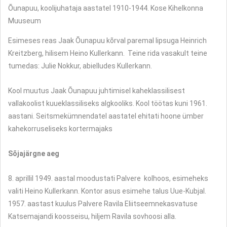
Õunapuu, koolijuhataja aastatel 1910-1944. Kose Kihelkonna
Muuseum
Esimeses reas Jaak Õunapuu kõrval paremal lipsuga Heinrich
Kreitzberg, hilisem Heino Kullerkann. Teine rida vasakult teine
tumedas: Julie Nokkur, abielludes Kullerkann.
Kool muutus Jaak Õunapuu juhtimisel kaheklassilisest
vallakoolist kuueklassiliseks algkooliks. Kool töötas kuni 1961.
aastani. Seitsmekümnendatel aastatel ehitati hoone ümber
kahekorruseliseks kortermajaks
Sõjajärgne aeg
8. aprillil 1949. aastal moodustati Palvere kolhoos, esimeheks
valiti Heino Kullerkann. Kontor asus esimehe talus Uue-Kubjal.
1957. aastast kuulus Palvere Ravila Eliitseemnekasvatuse
Katsemajandi koosseisu, hiljem Ravila sovhoosi alla.