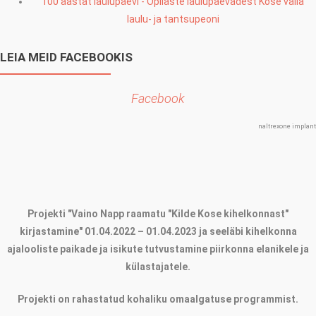
100 aastat laulupäevi - Õpilaste laulupäevadest Kose valla
laulu- ja tantsupeoni
LEIA MEID FACEBOOKIS
Facebook
naltrexone implant
Projekti "Vaino Napp raamatu "Kilde Kose kihelkonnast"
kirjastamine" 01.04.2022 – 01.04.2023 ja seeläbi kihelkonna
ajalooliste paikade ja isikute tutvustamine piirkonna elanikele ja
külastajatele.
Projekti on rahastatud kohaliku omaalgatuse programmist.