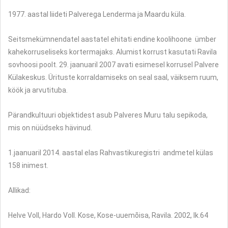
1977. aastal liideti Palverega Lenderma ja Maardu küla.
Seitsmekümnendatel aastatel ehitati endine koolihoone ümber
kahekorruseliseks kortermajaks. Alumist korrust kasutati Ravila
sovhoosi poolt. 29. jaanuaril 2007 avati esimesel korrusel Palvere
Külakeskus. Ürituste korraldamiseks on seal saal, väiksem ruum,
köök ja arvutituba.
Pärandkultuuri objektidest asub Palveres Muru talu sepikoda,
mis on nüüdseks hävinud.
1.jaanuaril 2014. aastal elas Rahvastikuregistri andmetel külas
158 inimest.
Allikad:
Helve Voll, Hardo Voll. Kose, Kose-uuemõisa, Ravila. 2002, lk.64