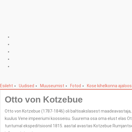
Esileht
Uudised
Muuseumist
Fotod
Kose kihelkonna ajaloos
Otto von Kotzebue
Otto von Kotzebue (1787-1846) oli baltisakslasest maadeavastaja, 
kuulus Vene impeeriumi koosseisu. Suurema osa oma elust elas Otto 
tuntumal ekspeditsioonil 1815. aastal avastas Kotzebue Rumjantsevi 