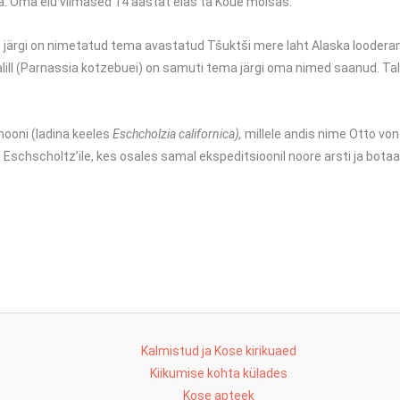
da. Oma elu viimased 14 aastat elas ta Kõue mõisas.
gi on nimetatud tema avastatud Tšuktši mere laht Alaska looderannikul 
ill (Parnassia kotzebuei) on samuti tema järgi oma nimed saanud. Ta
mooni (ladina keeles
Eschcholzia californica),
millele andis nime Otto von
schscholtz’ile, kes osales samal ekspeditsioonil noore arsti ja botaa
Kalmistud ja Kose kirikuaed
Kiikumise kohta külades
Kose apteek