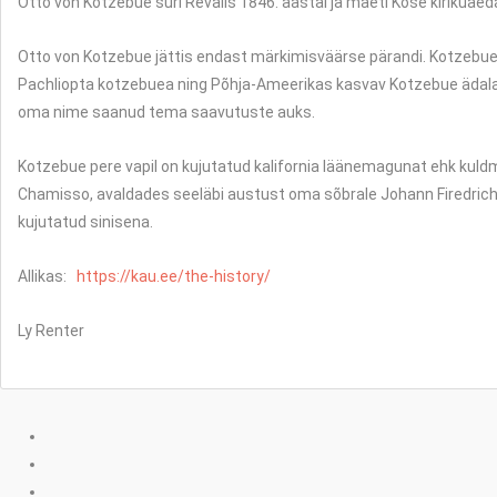
Otto von Kotzebue suri Revalis 1846. aastal ja maeti Kose kirikuae
Otto von Kotzebue jättis endast märkimisväärse pärandi. Kotzebue jär
Pachliopta kotzebuea ning Põhja-Ameerikas kasvav Kotzebue ädalal
oma nime saanud tema saavutuste auks.
Kotzebue pere vapil on kujutatud kalifornia läänemagunat ehk kuld
Chamisso, avaldades seeläbi austust oma sõbrale Johann Firedrich E
kujutatud sinisena.
Allikas:
https://kau.ee/the-history/
Ly Renter