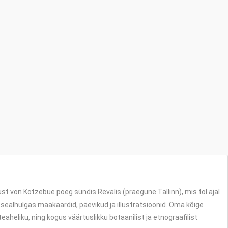
 von Kotzebue poeg sündis Revalis (praegune Tallinn), mis tol ajal
sealhulgas maakaardid, päevikud ja illustratsioonid. Oma kõige
heliku, ning kogus väärtuslikku botaanilist ja etnograafilist