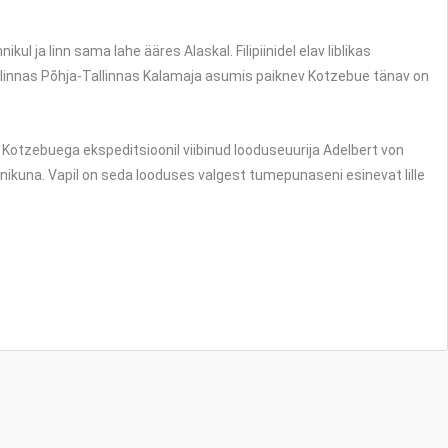
ja linn sama lahe ääres Alaskal. Filipiinidel elav liblikas
llinnas Põhja-Tallinnas Kalamaja asumis paiknev Kotzebue tänav on
 Kotzebuega ekspeditsioonil viibinud looduseuurija Adelbert von
nikuna. Vapil on seda looduses valgest tumepunaseni esinevat lille