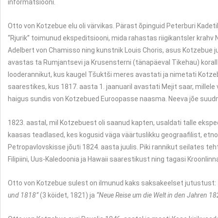
informatsiooni.
Otto von Kotzebue elu oli värvikas. Pärast õpinguid Peterburi Kade
“Rjurik” toimunud ekspeditsiooni, mida rahastas riigikantsler krahv
Adelbert von Chamisso ning kunstnik Louis Choris, asus Kotzebue ju
avastas ta Rumjantsevi ja Krusensterni (tänapäeval Tikehau) koralls
looderannikut, kus kaugel Tšuktši meres avastati ja nimetati Kotzeb
saarestikes, kus 1817. aasta 1. jaanuaril avastati Mejit saar, mille
haigus sundis von Kotzebued Euroopasse naasma. Neeva jõe suudmesse
1823. aastal, mil Kotzebuest oli saanud kapten, usaldati talle ekspe
kaasas teadlased, kes kogusid väga väärtuslikku geograafilist, etnog
Petropavlovskisse jõuti 1824. aasta juulis. Piki rannikut seilates t
Filipiini, Uus-Kaledoonia ja Hawaii saarestikust ning tagasi Kroonlinna 
Otto von Kotzebue sulest on ilmunud kaks saksakeelset jutustust:
und 1818”
(3 köidet, 1821) ja
“
Neue Reise um die Welt in den Jahren 18