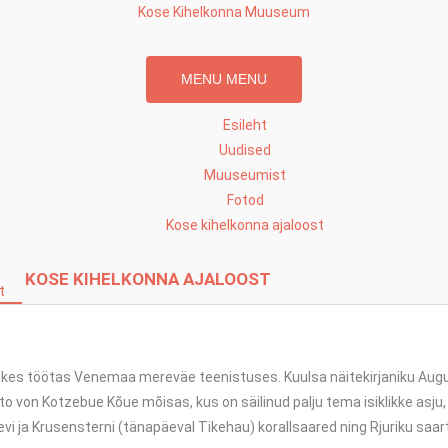
Skip
Kose Kihelkonna Muuseum
to
content
MENU
MENU
Esileht
Uudised
Muuseumist
Fotod
Kose kihelkonna ajaloost
KOSE KIHELKONNA AJALOOST
t
kes töötas Venemaa mereväe teenistuses. Kuulsa näitekirjaniku August
von Kotzebue Kõue mõisas, kus on säilinud palju tema isiklikke asju, 
ja Krusensterni (tänapäeval Tikehau) korallsaared ning Rjuriku saartea