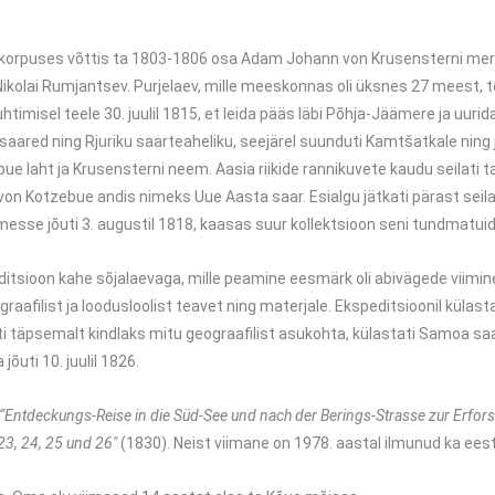
tikorpuses võttis ta 1803-1806 osa Adam Johann von Krusensterni mere
 Nikolai Rumjantsev. Purjelaev, mille meeskonnas oli üksnes 27 meest, 
htimisel teele 30. juulil 1815, et leida pääs läbi Põhja-Jäämere ja u
aared ning Rjuriku saarteaheliku, seejärel suunduti Kamtšatkale ning ju
ue laht ja Krusensterni neem. Aasia riikide rannikuvete kaudu seilati t
le von Kotzebue andis nimeks Uue Aasta saar. Esialgu jätkati pärast se
 jõuti 3. augustil 1818, kaasas suur kollektsioon seni tundmatuid ta
ditsioon kahe sõjalaevaga, mille peamine eesmärk oli abivägede viimine 
raafilist ja loodusloolist teavet ning materjale. Ekspeditsioonil külas
ehti täpsemalt kindlaks mitu geograafilist asukohta, külastati Samoa s
jõuti 10. juulil 1826.
“Entdeckungs-Reise in die Süd-See und nach der Berings-Strasse zur Erfor
23, 24, 25 und 26″
(1830). Neist viimane on 1978. aastal ilmunud ka ees