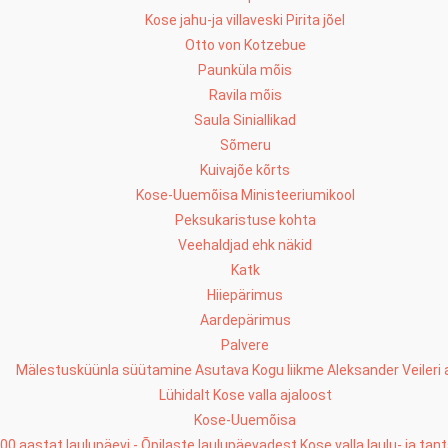
Kose jahu-ja villaveski Pirita jõel
Otto von Kotzebue
Paunküla mõis
Ravila mõis
Saula Siniallikad
Sõmeru
Kuivajõe kõrts
Kose-Uuemõisa Ministeeriumikool
Peksukaristuse kohta
Veehaldjad ehk näkid
Katk
Hiiepärimus
Aardepärimus
Palvere
Mälestusküünla süütamine Asutava Kogu liikme Aleksander Veileri 
Lühidalt Kose valla ajaloost
Kose-Uuemõisa
00 aastat laulupäevi - Õpilaste laulupäevadest Kose valla laulu- ja tan