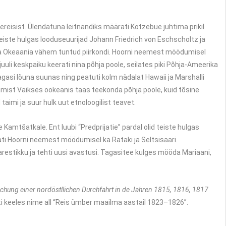
reisist. Ülendatuna leitnandiks määrati Kotzebue juhtima prikil
teiste hulgas looduseuurijad Johann Friedrich von Eschscholtz ja
urida Okeaania vähem tuntud piirkondi. Hoorni neemest möödumisel
uli keskpaiku keerati nina põhja poole, seilates piki Põhja-Ameerika
agasi lõuna suunas ning peatuti kolm nädalat Hawaii ja Marshalli
ilamist Vaikses ookeanis taas teekonda põhja poole, kuid tõsine
imi ja suur hulk uut etnoloogilist teavet.
Kamtšatkale. Ent luubi “Predprijatie” pardal olid teiste hulgas
tati Hoorni neemest möödumisel ka Rataki ja Seltsisaari.
aarestikku ja tehti uusi avastusi. Tagasitee kulges mööda Mariaani,
schung einer nordöstllichen Durchfahrt in de Jahren 1815, 1816, 1817
ti keeles nime all “Reis ümber maailma aastail 1823–1826”.