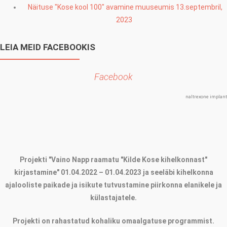
Näituse "Kose kool 100" avamine muuseumis 13.septembril,
2023
LEIA MEID FACEBOOKIS
Facebook
naltrexone implant
Projekti "Vaino Napp raamatu "Kilde Kose kihelkonnast"
kirjastamine" 01.04.2022 – 01.04.2023 ja seeläbi kihelkonna
ajalooliste paikade ja isikute tutvustamine piirkonna elanikele ja
külastajatele.
Projekti on rahastatud kohaliku omaalgatuse programmist.