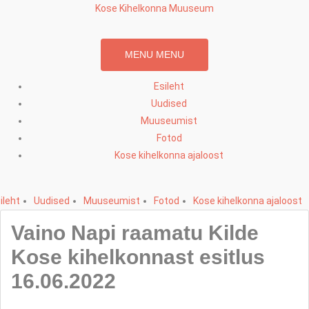
Skip
Kose Kihelkonna Muuseum
to
content
MENU
MENU
Esileht
Uudised
Muuseumist
Fotod
Kose kihelkonna ajaloost
ileht
Uudised
Muuseumist
Fotod
Kose kihelkonna ajaloost
Vaino Napi raamatu Kilde
Kose kihelkonnast esitlus
16.06.2022