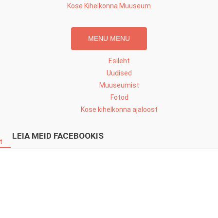
Skip
Kose Kihelkonna Muuseum
to
content
MENU
MENU
Esileht
Uudised
Muuseumist
Fotod
Kose kihelkonna ajaloost
LEIA MEID FACEBOOKIS
t