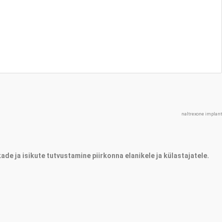
naltrexone implant
ade ja isikute tutvustamine piirkonna elanikele ja külastajatele.